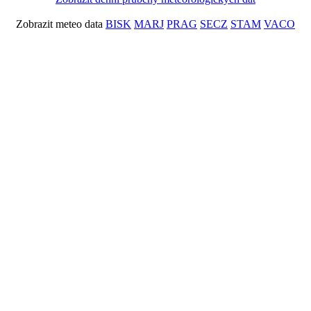
Zobrazit meteo data
BISK
MARJ
PRAG
SECZ
STAM
VACO