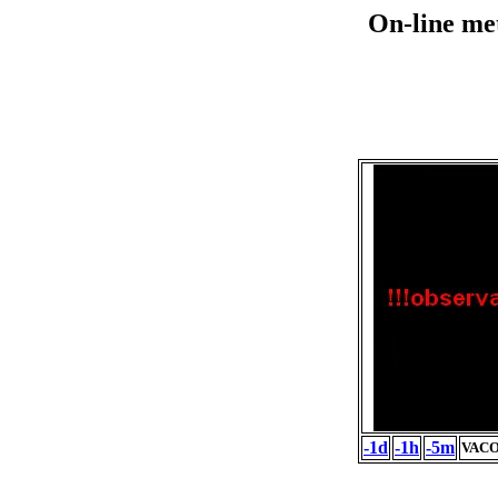
On-line me
-1d
-1h
-5m
VACO