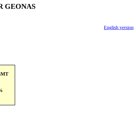
V ČR GEONAS
English version
9GMT
 %