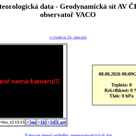
teorologická data - Geodynamická sít A
observatoř VACO
© ÚSMH AV ČR, 2004-2026
08.08.2026 08:0
Teplota: 0
Rel.vlhkost: 0
Tlak: 0 hPa
+5m
+1h
+1d
Last
 Oct_12 15:15
Zobrazit denní průběhy meteorologických dat