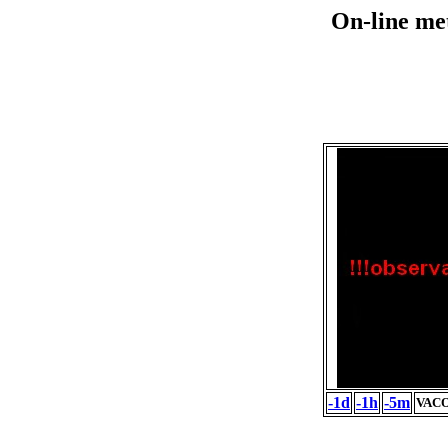
On-line me
-1d
-1h
-5m
VACO