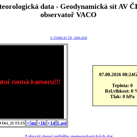
teorologická data - Geodynamická sít A
observatoř VACO
© ÚSMH AV ČR, 2004-2026
07.08.2026 08:2
Teplota: 0
Rel.vlhkost: 0
Tlak: 0 hPa
+5m
+1h
+1d
Last
 Oct_11 15:15
Zobrazit denní průběhy meteorologických dat