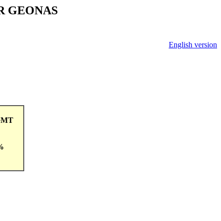
V ČR GEONAS
English version
4GMT
 %