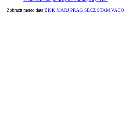
Zobrazit meteo data
BISK
MARJ
PRAG
SECZ
STAM
VACO