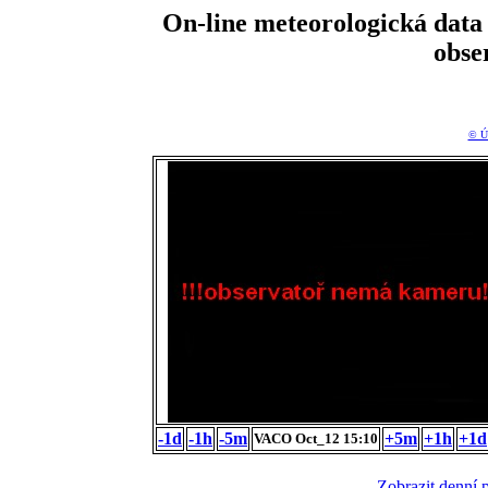
On-line meteorologická da
obse
© Ú
-1d
-1h
-5m
+5m
+1h
+1d
VACO Oct_12 15:10
Zobrazit denní 