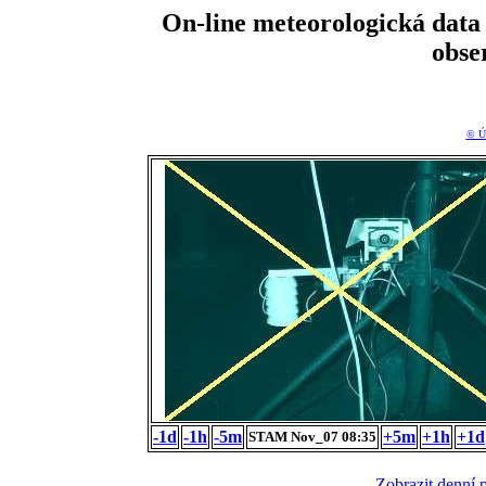
On-line meteorologická da
obse
© Ú
-1d
-1h
-5m
+5m
+1h
+1d
STAM Nov_07 08:35
Zobrazit denní 