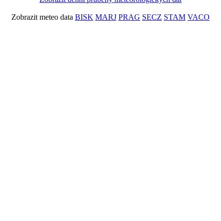
Zobrazit meteo data
BISK
MARJ
PRAG
SECZ
STAM
VACO