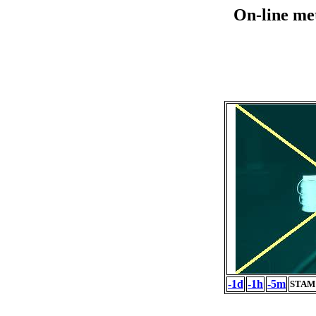
On-line me
-1d
-1h
-5m
STAM 