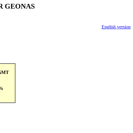
V ČR GEONAS
English version
8GMT
 %