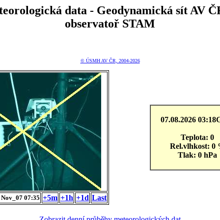
teorologická data - Geodynamická sít A
observatoř STAM
© ÚSMH AV ČR, 2004-2026
07.08.2026 03:1
Teplota: 0
Rel.vlhkost: 0
Tlak: 0 hPa
+5m
+1h
+1d
Last
Nov_07 07:35
Zobrazit denní průběhy meteorologických dat