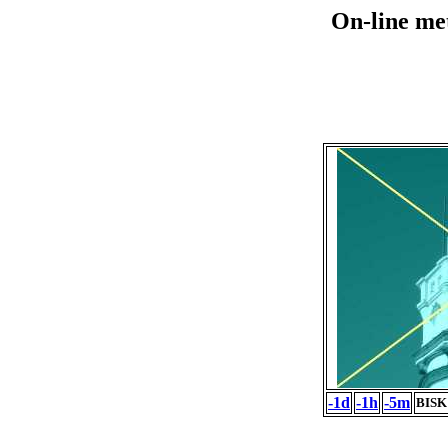
On-line me
-1d
-1h
-5m
BISK