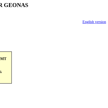
V ČR GEONAS
English version
1GMT
 %