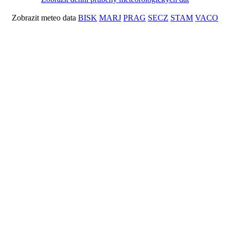
Zobrazit meteo data
BISK
MARJ
PRAG
SECZ
STAM
VACO