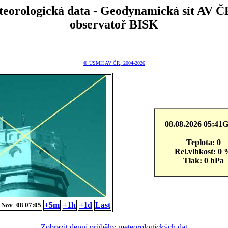
teorologická data - Geodynamická sít A
observatoř BISK
© ÚSMH AV ČR, 2004-2026
08.08.2026 05:4
Teplota: 0
Rel.vlhkost: 0
Tlak: 0 hPa
+5m
+1h
+1d
Last
 Nov_08 07:05
Zobrazit denní průběhy meteorologických dat