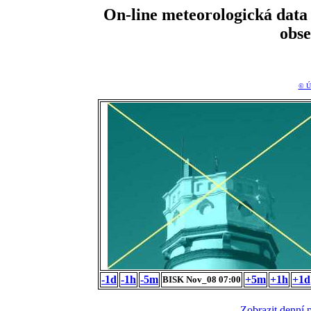
On-line meteorologická da
obs
© Ú
-1d
-1h
-5m
+5m
+1h
+1d
BISK Nov_08 07:00
Zobrazit denní 