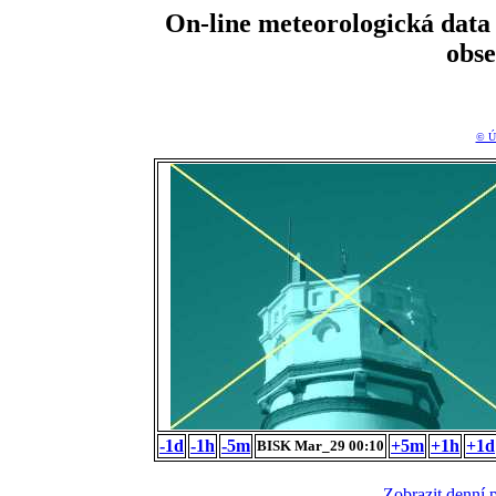
On-line meteorologická da
obs
© Ú
-1d
-1h
-5m
+5m
+1h
+1d
BISK Mar_29 00:10
Zobrazit denní 