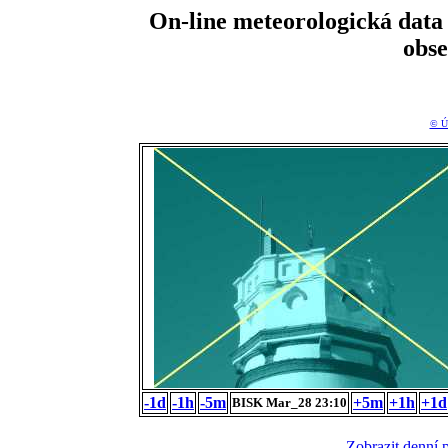
On-line meteorologická da
obs
© Ú
-1d
-1h
-5m
+5m
+1h
+1d
BISK Mar_28 23:10
Zobrazit denní 