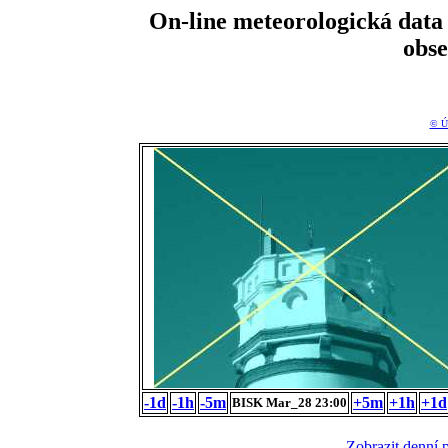
On-line meteorologická da
obs
© Ú
-1d
-1h
-5m
+5m
+1h
+1d
BISK Mar_28 23:00
Zobrazit denní 