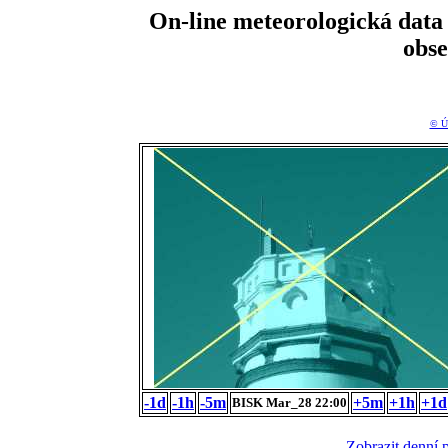
On-line meteorologická da
obs
© Ú
-1d
-1h
-5m
+5m
+1h
+1d
BISK Mar_28 22:00
Zobrazit denní 