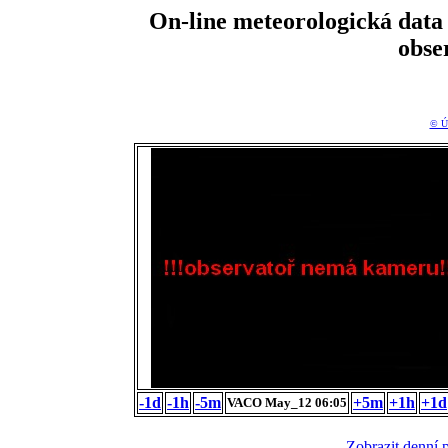
On-line meteorologická da
obse
© Ú
-1d
-1h
-5m
+5m
+1h
+1d
VACO May_12 06:05
Zobrazit denní 