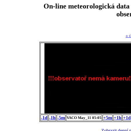
On-line meteorologická da
obse
© Ú
-1d
-1h
-5m
+5m
+1h
+1d
VACO May_11 05:05
Zobrazit denní 