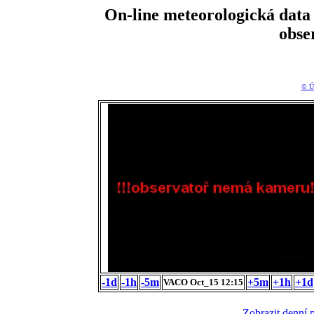
On-line meteorologická da
obse
© Ú
-1d
-1h
-5m
+5m
+1h
+1d
VACO Oct_15 12:15
Zobrazit denní 