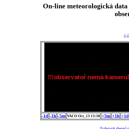
On-line meteorologická da
obse
© Ú
-1d
-1h
-5m
+5m
+1h
+1d
VACO Oct_13 13:30
Zobrazit denní 