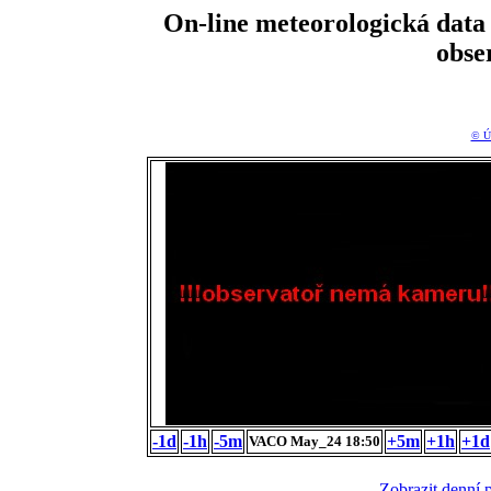
On-line meteorologická da
obse
© Ú
-1d
-1h
-5m
+5m
+1h
+1d
VACO May_24 18:50
Zobrazit denní 