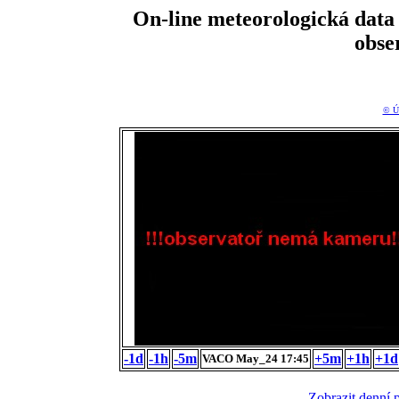
On-line meteorologická da
obse
© Ú
-1d
-1h
-5m
+5m
+1h
+1d
VACO May_24 17:45
Zobrazit denní 