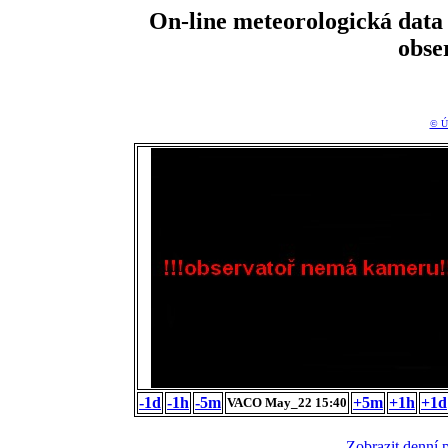
On-line meteorologická da
obse
© Ú
-1d
-1h
-5m
+5m
+1h
+1d
VACO May_22 15:40
Zobrazit denní 