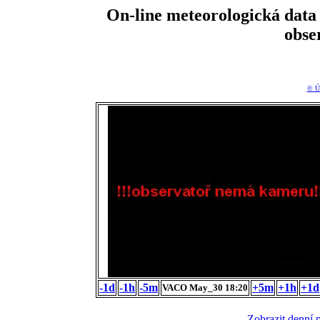
On-line meteorologická da
obse
© Ú
-1d
-1h
-5m
+5m
+1h
+1d
VACO May_30 18:20
Zobrazit denní 