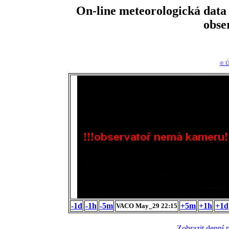
On-line meteorologická da
obse
© Ú
-1d
-1h
-5m
+5m
+1h
+1d
VACO May_29 22:15
Zobrazit denní 