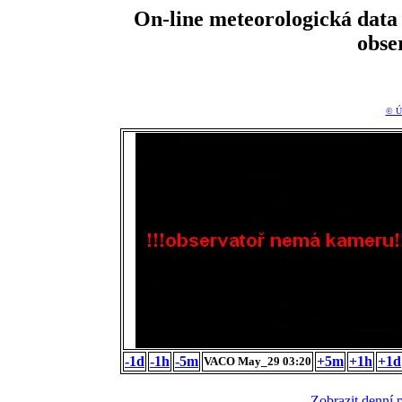
On-line meteorologická da
obse
© Ú
-1d
-1h
-5m
+5m
+1h
+1d
VACO May_29 03:20
Zobrazit denní 