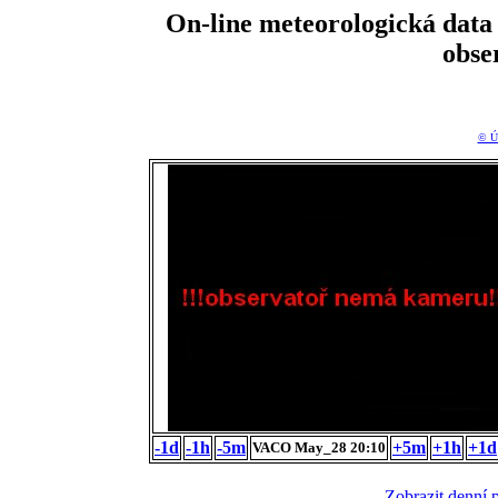
On-line meteorologická da
obse
© Ú
-1d
-1h
-5m
+5m
+1h
+1d
VACO May_28 20:10
Zobrazit denní 