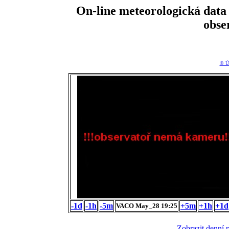
On-line meteorologická da
obse
© Ú
-1d
-1h
-5m
+5m
+1h
+1d
VACO May_28 19:25
Zobrazit denní 