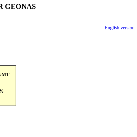
V ČR GEONAS
English version
9GMT
 %