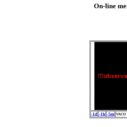
On-line me
-1d
-1h
-5m
VACO 