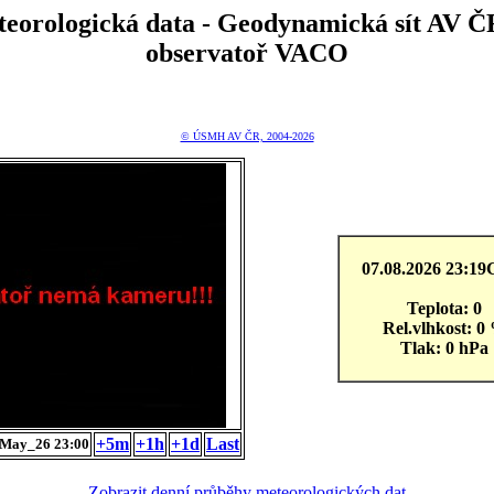
teorologická data - Geodynamická sít A
observatoř VACO
© ÚSMH AV ČR, 2004-2026
07.08.2026 23:1
Teplota: 0
Rel.vlhkost: 0
Tlak: 0 hPa
+5m
+1h
+1d
Last
May_26 23:00
Zobrazit denní průběhy meteorologických dat