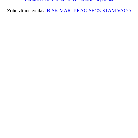
Zobrazit meteo data
BISK
MARJ
PRAG
SECZ
STAM
VACO