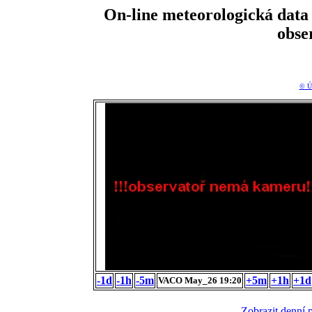
On-line meteorologická da
obse
© Ú
-1d
-1h
-5m
+5m
+1h
+1d
VACO May_26 19:20
Zobrazit denní 