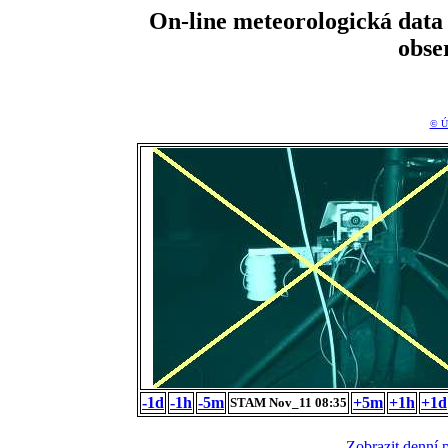
On-line meteorologická da
obse
© Ú
-1d
-1h
-5m
+5m
+1h
+1d
STAM Nov_11 08:35
Zobrazit denní 