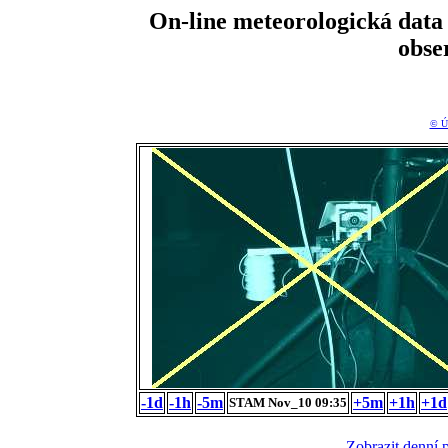
On-line meteorologická da
obse
© Ú
-1d
-1h
-5m
+5m
+1h
+1d
STAM Nov_10 09:35
Zobrazit denní 