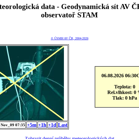
teorologická data - Geodynamická sít A
observatoř STAM
© ÚSMH AV ČR, 2004-2026
06.08.2026 06:3
Teplota: 0
Rel.vlhkost: 0
Tlak: 0 hPa
+5m
+1h
+1d
Last
Nov_09 07:35
Zobrazit denní průběhy meteorologických dat