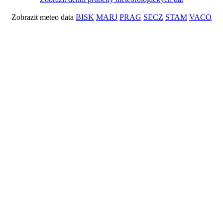
Zobrazit meteo data
BISK
MARJ
PRAG
SECZ
STAM
VACO