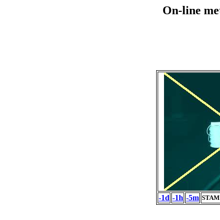
On-line me
-1d
-1h
-5m
STAM 