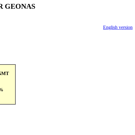
V ČR GEONAS
English version
0GMT
 %