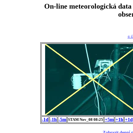
On-line meteorologická da
obse
© Ú
-1d
-1h
-5m
+5m
+1h
+1d
STAM Nov_08 08:25
Zobrazit denní 