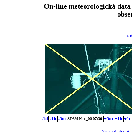
On-line meteorologická da
obse
© Ú
-1d
-1h
-5m
+5m
+1h
+1d
STAM Nov_06 07:30
Zobrazit denní 