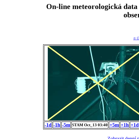
On-line meteorologická da
obse
© Ú
-1d
-1h
-5m
+5m
+1h
+1d
STAM Oct_13 03:40
Zobrazit denní 