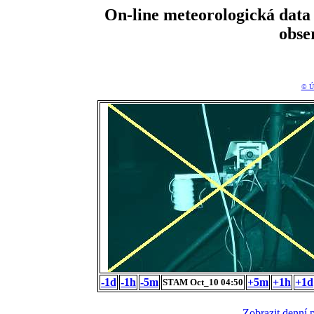
On-line meteorologická da
obse
© Ú
-1d
-1h
-5m
+5m
+1h
+1d
STAM Oct_10 04:50
Zobrazit denní 