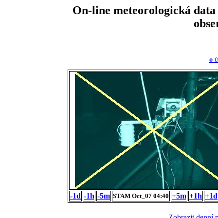
On-line meteorologická da
obse
© Ú
-1d
-1h
-5m
+5m
+1h
+1d
STAM Oct_07 04:40
Zobrazit denní 