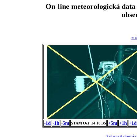
On-line meteorologická da
obse
© Ú
-1d
-1h
-5m
+5m
+1h
+1d
STAM Oct_14 16:35
Zobrazit denní 