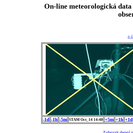
On-line meteorologická da
obse
© Ú
-1d
-1h
-5m
+5m
+1h
+1d
STAM Oct_14 14:40
Zobrazit denní 