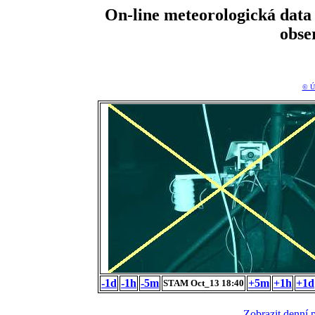
On-line meteorologická da
obse
© Ú
-1d
-1h
-5m
+5m
+1h
+1d
STAM Oct_13 18:40
Zobrazit denní 