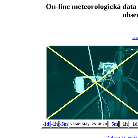
On-line meteorologická da
obse
© Ú
-1d
-1h
-5m
+5m
+1h
+1d
STAM May_25 18:20
Zobrazit denní 