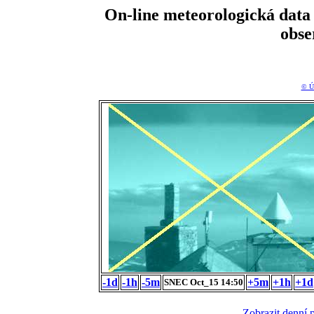
On-line meteorologická da
obse
© Ú
-1d
-1h
-5m
+5m
+1h
+1d
SNEC Oct_15 14:50
Zobrazit denní 