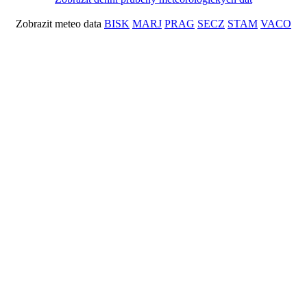
Zobrazit meteo data
BISK
MARJ
PRAG
SECZ
STAM
VACO