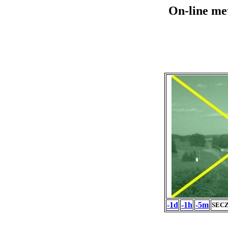
On-line me
-1d
-1h
-5m
SECZ