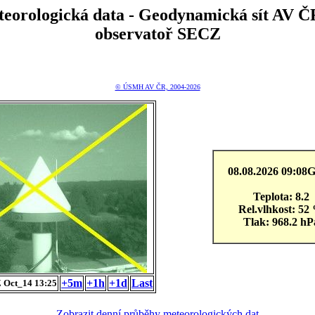
teorologická data - Geodynamická sít A
observatoř SECZ
© ÚSMH AV ČR, 2004-2026
08.08.2026 09:0
Teplota: 8.2
Rel.vlhkost: 52
Tlak: 968.2 hP
+5m
+1h
+1d
Last
 Oct_14 13:25
Zobrazit denní průběhy meteorologických dat