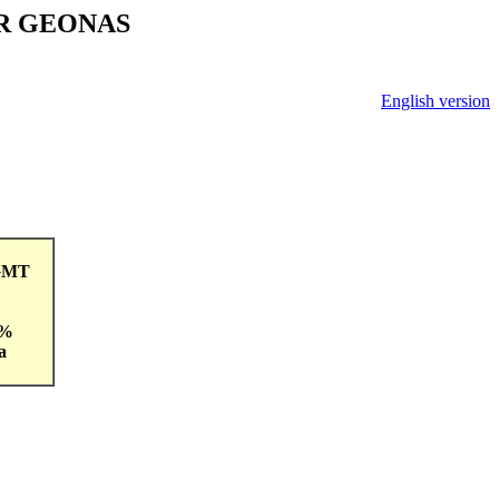
V ČR GEONAS
English version
8GMT
 %
a