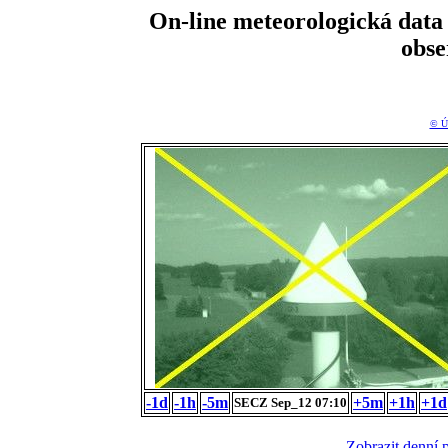
On-line meteorologická da
obs
© Ú
-1d
-1h
-5m
+5m
+1h
+1d
SECZ Sep_12 07:10
Zobrazit denní 