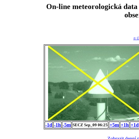
On-line meteorologická da
obs
© Ú
-1d
-1h
-5m
+5m
+1h
+1d
SECZ Sep_09 06:25
Zobrazit denní 