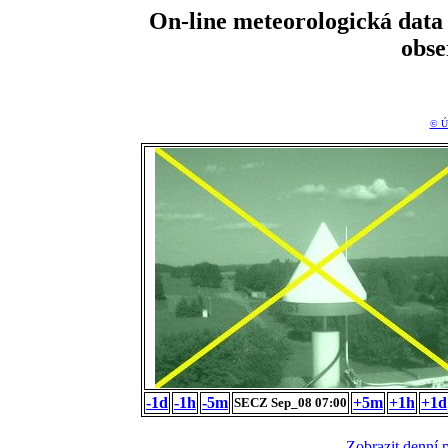
On-line meteorologická da
obs
© Ú
-1d
-1h
-5m
+5m
+1h
+1d
SECZ Sep_08 07:00
Zobrazit denní 