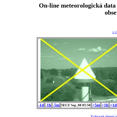
On-line meteorologická da
obs
© Ú
-1d
-1h
-5m
+5m
+1h
+1d
SECZ Sep_08 05:50
Zobrazit denní 