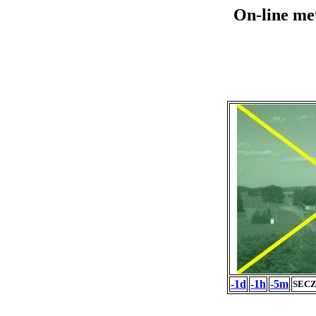
On-line me
-1d
-1h
-5m
SECZ