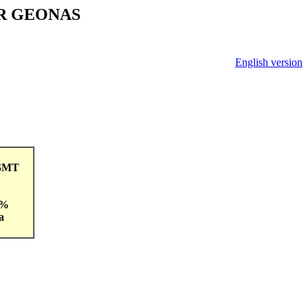
V ČR GEONAS
English version
3GMT
 %
a