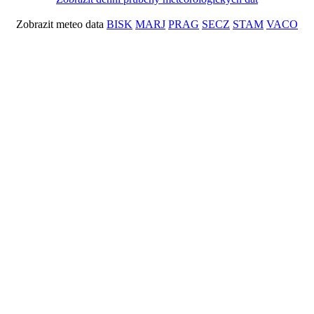
Zobrazit meteo data
BISK
MARJ
PRAG
SECZ
STAM
VACO