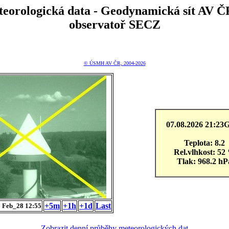
teorologická data - Geodynamická sít A
observatoř SECZ
© ÚSMH AV ČR, 2004-2026
07.08.2026 21:2
Teplota: 8.2
Rel.vlhkost: 52
Tlak: 968.2 hP
+5m
+1h
+1d
Last
 Feb_28 12:55
Zobrazit denní průběhy meteorologických dat