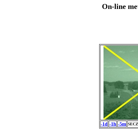
On-line me
-1d
-1h
-5m
SECZ