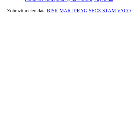
Zobrazit meteo data
BISK
MARJ
PRAG
SECZ
STAM
VACO