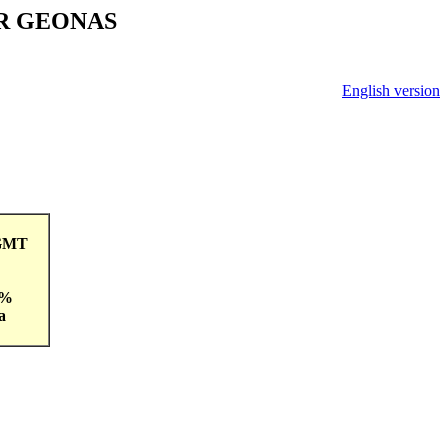
V ČR GEONAS
English version
5GMT
 %
a