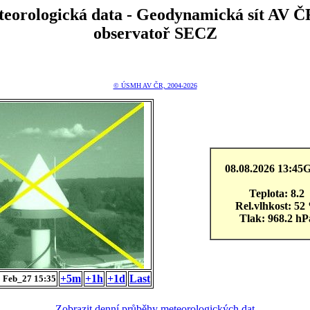
teorologická data - Geodynamická sít A
observatoř SECZ
© ÚSMH AV ČR, 2004-2026
08.08.2026 13:4
Teplota: 8.2
Rel.vlhkost: 52
Tlak: 968.2 hP
+5m
+1h
+1d
Last
 Feb_27 15:35
Zobrazit denní průběhy meteorologických dat