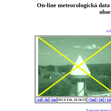
On-line meteorologická da
obs
© Ú
-1d
-1h
-5m
+5m
+1h
+1d
SECZ Feb_26 20:55
Zobrazit denní 