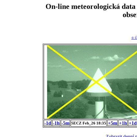
On-line meteorologická da
obs
© Ú
-1d
-1h
-5m
+5m
+1h
+1d
SECZ Feb_26 18:35
Zobrazit denní 