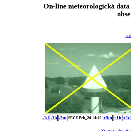
On-line meteorologická da
obs
© Ú
-1d
-1h
-5m
+5m
+1h
+1d
SECZ Feb_26 14:40
Zobrazit denní 