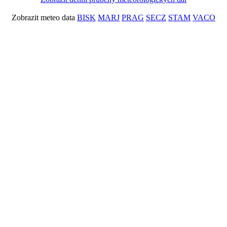
Zobrazit meteo data
BISK
MARJ
PRAG
SECZ
STAM
VACO