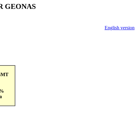
V ČR GEONAS
English version
7GMT
 %
a