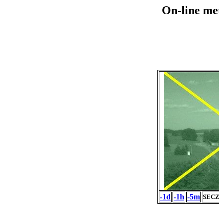
On-line me
-1d
-1h
-5m
SECZ