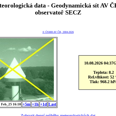
teorologická data - Geodynamická sít A
observatoř SECZ
© ÚSMH AV ČR, 2004-2026
10.08.2026 04:3
Teplota: 8.2
Rel.vlhkost: 52
Tlak: 968.2 hP
+5m
+1h
+1d
Last
 Feb_25 16:10
Zobrazit denní průběhy meteorologických dat