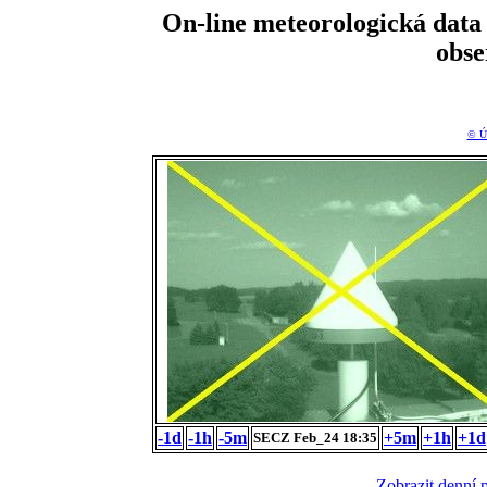
On-line meteorologická da
obs
© Ú
-1d
-1h
-5m
+5m
+1h
+1d
SECZ Feb_24 18:35
Zobrazit denní 